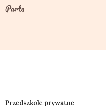
Skip
Parta
to
content
Przedszkole prywatne