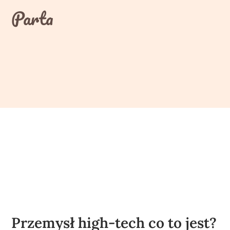
Skip
Parta
to
content
Przemysł high-tech co to jest?