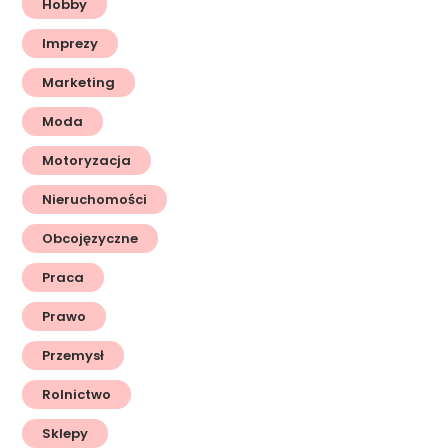
Hobby
Imprezy
Marketing
Moda
Motoryzacja
Nieruchomości
Obcojęzyczne
Praca
Prawo
Przemysł
Rolnictwo
Sklepy