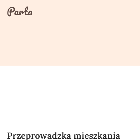
Skip
Parta
to
content
Przeprowadzka mieszkania