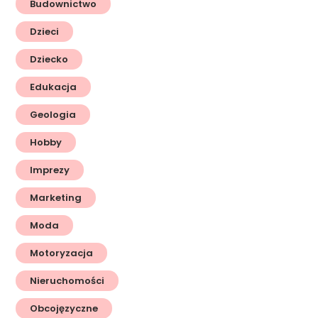
Budownictwo
Dzieci
Dziecko
Edukacja
Geologia
Hobby
Imprezy
Marketing
Moda
Motoryzacja
Nieruchomości
Obcojęzyczne