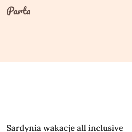
Skip
Parta
to
content
Sardynia wakacje all inclusive