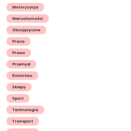
Motoryzacja
Nieruchomości
Obcojęzyczne
Praca
Prawo
Przemysł
Rolnictwo
Sklepy
Sport
Technologia
Transport