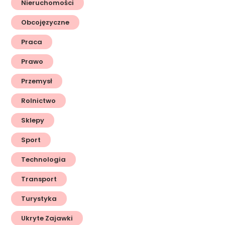
Nieruchomości
Obcojęzyczne
Praca
Prawo
Przemysł
Rolnictwo
Sklepy
Sport
Technologia
Transport
Turystyka
Ukryte Zajawki