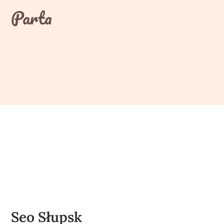
Skip
Parta
to
content
Seo Słupsk