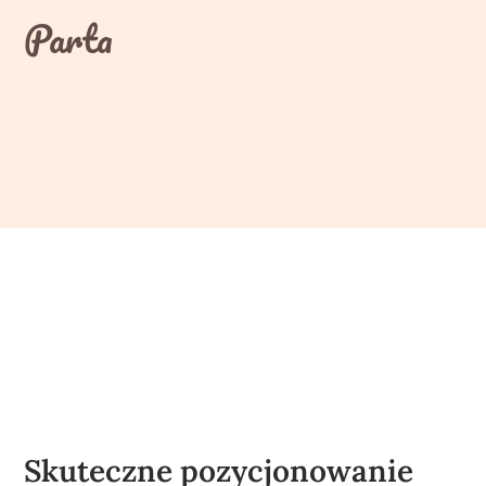
Skip
Parta
to
content
Skuteczne pozycjonowanie