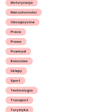
Motoryzacja
Nieruchomości
Obcojęzyczne
Praca
Prawo
Przemysł
Rolnictwo
Sklepy
Sport
Technologia
Transport
Turystyka