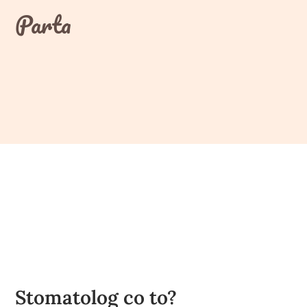
Skip
Parta
to
content
Stomatolog co to?