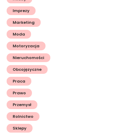
Imprezy
Marketing
Moda
Motoryzacja
Nieruchomości
Obcojęzyczne
Praca
Prawo
Przemysł
Rolnictwo
Sklepy