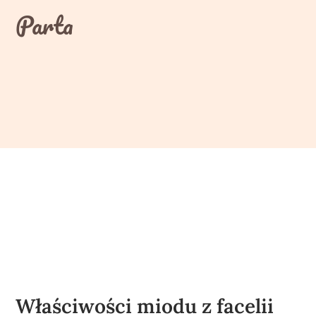
Skip
Parta
to
content
Właściwości miodu z facelii