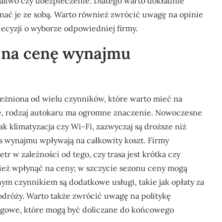
paliwo czy ubezpieczenie. Dlatego warto dokładnie
ać je ze sobą. Warto również zwrócić uwagę na opinie
ecyzji o wyborze odpowiedniej firmy.
ą na cenę wynajmu
leżniona od wielu czynników, które warto mieć na
e, rodzaj autokaru ma ogromne znaczenie. Nowoczesne
k klimatyzacja czy Wi-Fi, zazwyczaj są droższe niż
as wynajmu wpływają na całkowity koszt. Firmy
r w zależności od tego, czy trasa jest krótka czy
ież wpłynąć na ceny; w szczycie sezonu ceny mogą
m czynnikiem są dodatkowe usługi, takie jak opłaty za
odróży. Warto także zwrócić uwagę na politykę
rogowe, które mogą być doliczane do końcowego