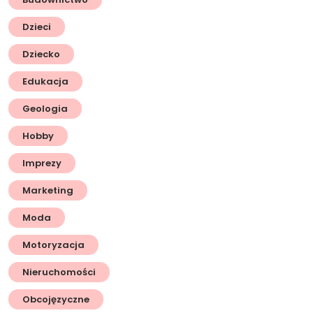
Dzieci
Dziecko
Edukacja
Geologia
Hobby
Imprezy
Marketing
Moda
Motoryzacja
Nieruchomości
Obcojęzyczne