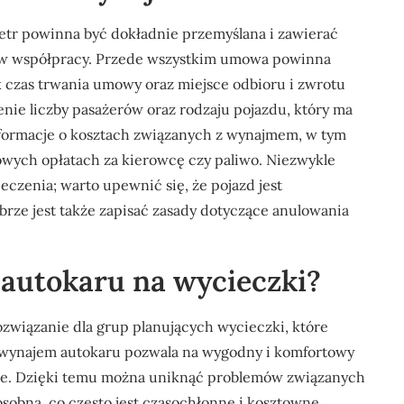
etr powinna być dokładnie przemyślana i zawierać
ków współpracy. Przede wszystkim umowa powinna
k czas trwania umowy oraz miejsce odbioru i zwrotu
nie liczby pasażerów oraz rodzaju pojazdu, który ma
formacje o kosztach związanych z wynajmem, w tym
wych opłatach za kierowcę czy paliwo. Niezwykle
eczenia; warto upewnić się, że pojazd jest
ze jest także zapisać zasady dotyczące anulowania
 autokaru na wycieczki?
ozwiązanie dla grup planujących wycieczki, które
m, wynajem autokaru pozwala na wygodny i komfortowy
zie. Dzięki temu można uniknąć problemów związanych
sobna, co często jest czasochłonne i kosztowne.