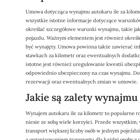
Umowa dotycząca wynajmu autokaru ile za kilom
wszystkie istotne informacje dotyczące warun
określać szczegółowe warunki wynajmu, takie ja
pojazdu. Ważnym elementem jest również określe
być wynajęty. Umowa powinna także zawierać in
stawkach za kilometr oraz ewentualnych dodatko
istotne jest również uregulowanie kwestii ubezpi
odpowiednio ubezpieczony na czas wynajmu. Dobr
rezerwacji oraz ewentualnych zmian w umowie.
Jakie są zalety wynajmu
Wynajem autokaru ile za kilometr to popularne r
niesie ze sobą wiele korzyści. Przede wszystki
transport większej liczby osób w jednym pojeźd
z organizowaniem transportu dla każdej osoby z o