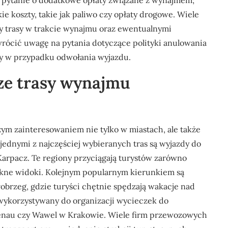
ż pytanie o dodatkowe opłaty związane z wynajmem;
ie koszty, takie jak paliwo czy opłaty drogowe. Wiele
ny trasy w trakcie wynajmu oraz ewentualnymi
wrócić uwagę na pytania dotyczące polityki anulowania
y w przypadku odwołania wyjazdu.
sze trasy wynajmu
żym zainteresowaniem nie tylko w miastach, ale także
jednymi z najczęściej wybieranych tras są wyjazdy do
Karpacz. Te regiony przyciągają turystów zarówno
 piękne widoki. Kolejnym popularnym kierunkiem są
łobrzeg, gdzie turyści chętnie spędzają wakacje nad
wykorzystywany do organizacji wycieczek do
rkenau czy Wawel w Krakowie. Wiele firm przewozowych