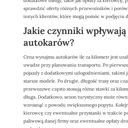
dodatkowe usługi, takie jak opłaty za kierowcę, 
sprawdzić oferty różnych przewoźników i porówn
innych klientów, które mogą pomóc w podjęciu d
Jakie czynniki wpływaj
autokarów?
Cena wynajmu autokarów ile za kilometr jest uza
uwadze przy planowaniu transportu. Po pierwsz
pojazdy z dodatkowymi udogodnieniami, takimi ja
starsze modele. Po drugie, długość trasy oraz cz
przewozowe często stosują różne stawki za kilomet
długa. Dodatkowo, sezon turystyczny może równ
wzrosnąć z powodu zwiększonego popytu. Kolejny
kierowcę czy ewentualne przystanki w trakcie p
paliwową danej firmy oraz ewentualne opłaty d