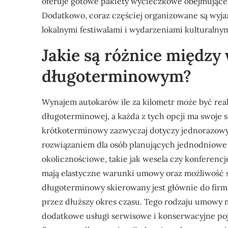
oferuje gotowe pakiety wycieczkowe obejmujące t
Dodatkowo, coraz częściej organizowane są wyjaz
lokalnymi festiwalami i wydarzeniami kulturalnym
Jakie są różnice międz
długoterminowym?
Wynajem autokarów ile za kilometr może być rea
długoterminowej, a każda z tych opcji ma swoje 
krótkoterminowy zazwyczaj dotyczy jednorazowyc
rozwiązaniem dla osób planujących jednodniowe 
okolicznościowe, takie jak wesela czy konferenc
mają elastyczne warunki umowy oraz możliwość s
długoterminowy skierowany jest głównie do firm 
przez dłuższy okres czasu. Tego rodzaju umowy 
dodatkowe usługi serwisowe i konserwacyjne p