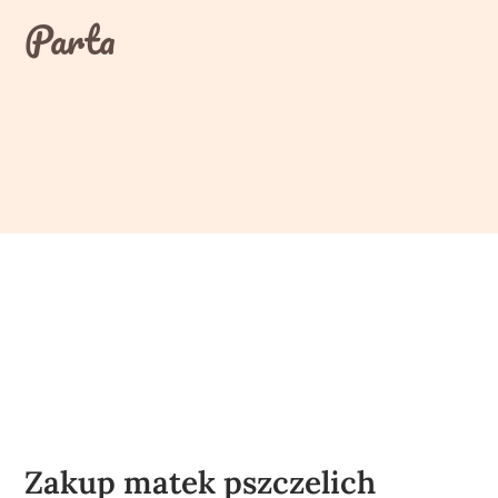
Skip
Parta
to
content
Zakup matek pszczelich