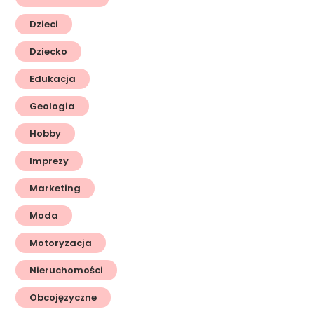
Dzieci
Dziecko
Edukacja
Geologia
Hobby
Imprezy
Marketing
Moda
Motoryzacja
Nieruchomości
Obcojęzyczne