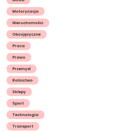
Motoryzacja
Nieruchomości
Obcojęzyczne
Praca
Prawo
Przemysł
Rolnictwo
Sklepy
Sport
Technologia
Transport