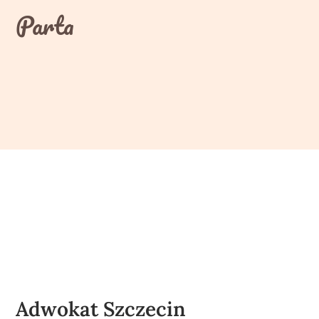
Skip
Parta
to
content
Adwokat Szczecin