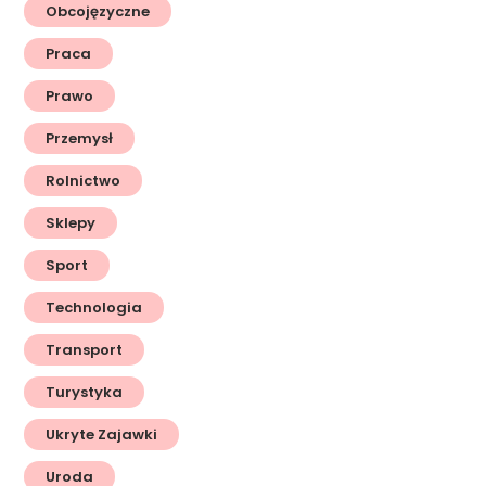
Obcojęzyczne
Praca
Prawo
Przemysł
Rolnictwo
Sklepy
Sport
Technologia
Transport
Turystyka
Ukryte Zajawki
Uroda