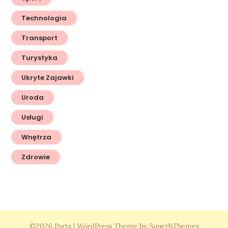
Technologia
Transport
Turystyka
Ukryte Zajawki
Uroda
Usługi
Wnętrza
Zdrowie
©2026 Parta
| WordPress Theme by
SuperbThemes