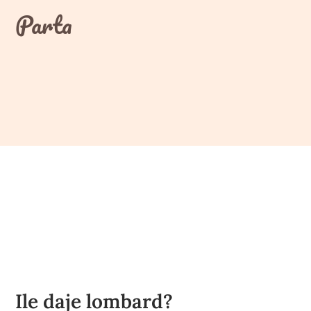
Skip
Parta
to
content
Ile daje lombard?