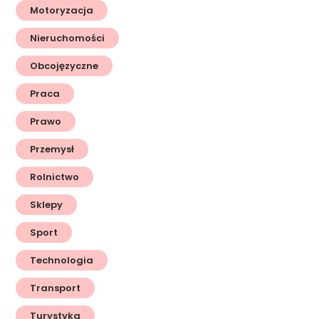
Motoryzacja
Nieruchomości
Obcojęzyczne
Praca
Prawo
Przemysł
Rolnictwo
Sklepy
Sport
Technologia
Transport
Turystyka