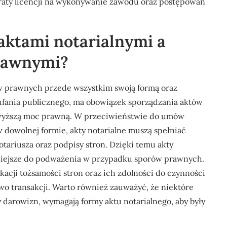
raty licencji na wykonywanie zawodu oraz postępowań
 aktami notarialnymi a
rawnymi?
w prawnych przede wszystkim swoją formą oraz
aufania publicznego, ma obowiązek sporządzania aktów
m wyższą moc prawną. W przeciwieństwie do umów
dowolnej formie, akty notarialne muszą spełniać
tariusza oraz podpisy stron. Dzięki temu akty
dniejsze do podważenia w przypadku sporów prawnych.
kacji tożsamości stron oraz ich zdolności do czynności
o transakcji. Warto również zauważyć, że niektóre
 darowizn, wymagają formy aktu notarialnego, aby były