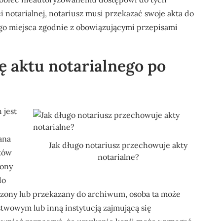
 notarialnej, notariusz musi przekazać swoje akta do
 miejsca zgodnie z obowiązującymi przepisami
ę aktu notarialnego po
 jest
ana
Jak długo notariusz przechowuje akty
któw
notarialne?
lony
do
czony lub przekazany do archiwum, osoba ta może
wowym lub inną instytucją zajmującą się