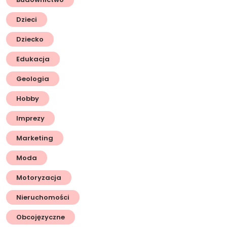
Dzieci
Dziecko
Edukacja
Geologia
Hobby
Imprezy
Marketing
Moda
Motoryzacja
Nieruchomości
Obcojęzyczne