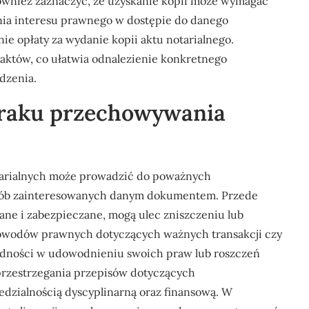
nież zaznaczyć, że uzyskanie kopii może wymagać
ia interesu prawnego w dostępie do danego
ie opłaty za wydanie kopii aktu notarialnego.
aktów, co ułatwia odnalezienie konkretnego
dzenia.
braku przechowywania
arialnych może prowadzić do poważnych
a osób zainteresowanych danym dokumentem. Przede
wane i zabezpieczane, mogą ulec zniszczeniu lub
 dowodów prawnych dotyczących ważnych transakcji czy
dności w udowodnieniu swoich praw lub roszczeń
przestrzegania przepisów dotyczących
zialnością dyscyplinarną oraz finansową. W