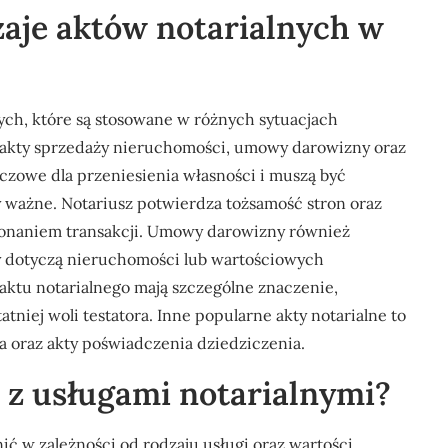
dzaje aktów notarialnych w
nych, które są stosowane w różnych sytuacjach
ą akty sprzedaży nieruchomości, umowy darowizny oraz
czowe dla przeniesienia własności i muszą być
y ważne. Notariusz potwierdza tożsamość stron oraz
onaniem transakcji. Umowy darowizny również
y dotyczą nieruchomości lub wartościowych
ktu notarialnego mają szczególne znaczenie,
tniej woli testatora. Inne popularne akty notarialne to
 oraz akty poświadczenia dziedziczenia.
e z usługami notarialnymi?
ić w zależności od rodzaju usługi oraz wartości