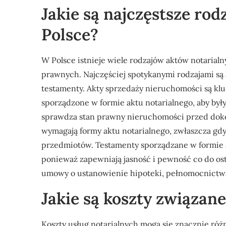
Jakie są najczęstsze ro
Polsce?
W Polsce istnieje wiele rodzajów aktów notarial
prawnych. Najczęściej spotykanymi rodzajami s
testamenty. Akty sprzedaży nieruchomości są klu
sporządzone w formie aktu notarialnego, aby był
sprawdza stan prawny nieruchomości przed dok
wymagają formy aktu notarialnego, zwłaszcza gd
przedmiotów. Testamenty sporządzane w formie a
ponieważ zapewniają jasność i pewność co do osta
umowy o ustanowienie hipoteki, pełnomocnictwa
Jakie są koszty związan
Koszty usług notarialnych mogą się znacznie różn