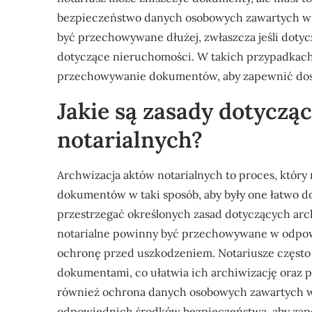
bezpieczeństwo danych osobowych zawartych w t
być przechowywane dłużej, zwłaszcza jeśli dotyc
dotyczące nieruchomości. W takich przypadkach
przechowywanie dokumentów, aby zapewnić dost
Jakie są zasady dotyczą
notarialnych?
Archwizacja aktów notarialnych to proces, któr
dokumentów w taki sposób, aby były one łatwo d
przestrzegać określonych zasad dotyczących arch
notarialne powinny być przechowywane w odpowi
ochronę przed uszkodzeniem. Notariusze często 
dokumentami, co ułatwia ich archiwizację oraz 
również ochrona danych osobowych zawartych w 
odpowiednich środków bezpieczeństwa, aby zap