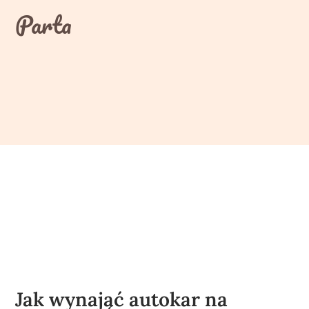
Skip
Parta
to
content
Jak wynająć autokar na