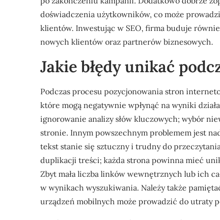
po zakończeniu kampanii. Dodatkowo dobrze zop
doświadczenia użytkowników, co może prowadzić
klientów. Inwestując w SEO, firma buduje równie
nowych klientów oraz partnerów biznesowych.
Jakie błędy unikać podc
Podczas procesu pozycjonowania stron internet
które mogą negatywnie wpłynąć na wyniki działa
ignorowanie analizy słów kluczowych; wybór ni
stronie. Innym powszechnym problemem jest nadm
tekst stanie się sztuczny i trudny do przeczytan
duplikacji treści; każda strona powinna mieć uni
Zbyt mała liczba linków wewnętrznych lub ich ca
w wynikach wyszukiwania. Należy także pamiętać
urządzeń mobilnych może prowadzić do utraty po