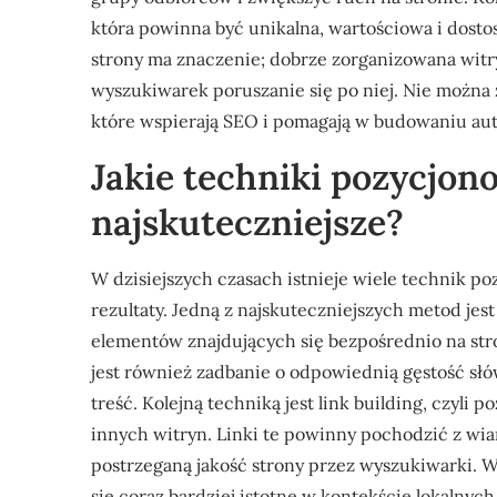
która powinna być unikalna, wartościowa i dost
strony ma znaczenie; dobrze zorganizowana witr
wyszukiwarek poruszanie się po niej. Nie możn
które wspierają SEO i pomagają w budowaniu aut
Jakie techniki pozycjon
najskuteczniejsze?
W dzisiejszych czasach istnieje wiele technik p
rezultaty. Jedną z najskuteczniejszych metod je
elementów znajdujących się bezpośrednio na stron
jest również zadbanie o odpowiednią gęstość s
treść. Kolejną techniką jest link building, czyli
innych witryn. Linki te powinny pochodzić z wi
postrzeganą jakość strony przez wyszukiwarki. W
się coraz bardziej istotne w kontekście lokalnyc