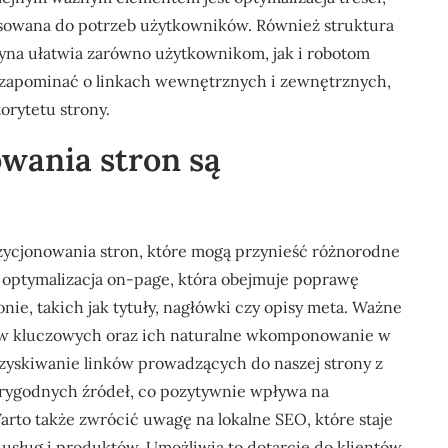
osowana do potrzeb użytkowników. Również struktura
yna ułatwia zarówno użytkownikom, jak i robotom
a zapominać o linkach wewnętrznych i zewnętrznych,
orytetu strony.
owania stron są
ozycjonowania stron, które mogą przynieść różnorodne
st optymalizacja on-page, która obejmuje poprawę
ie, takich jak tytuły, nagłówki czy opisy meta. Ważne
łów kluczowych oraz ich naturalne wkomponowanie w
 pozyskiwanie linków prowadzących do naszej strony z
arygodnych źródeł, co pozytywnie wpływa na
arto także zwrócić uwagę na lokalne SEO, które staje
h usług i produktów. Umożliwia to dotarcie do klientów