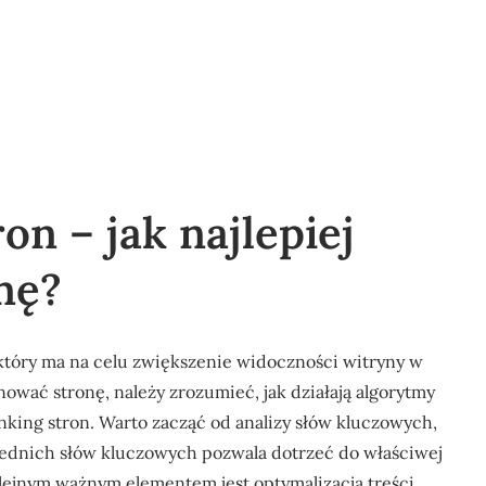
n – jak najlepiej
nę?
który ma na celu zwiększenie widoczności witryny w
wać stronę, należy zrozumieć, jak działają algorytmy
nking stron. Warto zacząć od analizy słów kluczowych,
wiednich słów kluczowych pozwala dotrzeć do właściwej
lejnym ważnym elementem jest optymalizacja treści,