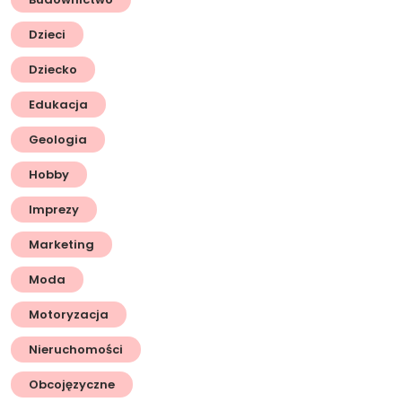
Dzieci
Dziecko
Edukacja
Geologia
Hobby
Imprezy
Marketing
Moda
Motoryzacja
Nieruchomości
Obcojęzyczne