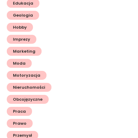
Edukacja
Geologia
Hobby
Imprezy
Marketing
Moda
Motoryzacja
Nieruchomości
Obcojęzyczne
Praca
Prawo
Przemysł