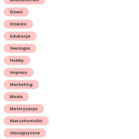
Dzieci
Dziecko
Edukacja
Geologia
Hobby
Imprezy
Marketing
Moda
Motoryzacja
Nieruchomości
Obcojęzyczne