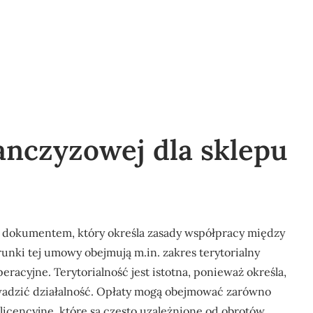
nczyzowej dla sklepu
 dokumentem, który określa zasady współpracy między
nki tej umowy obejmują m.in. zakres terytorialny
eracyjne. Terytorialność jest istotna, ponieważ określa,
wadzić działalność. Opłaty mogą obejmować zarówno
 licencyjne, które są często uzależnione od obrotów