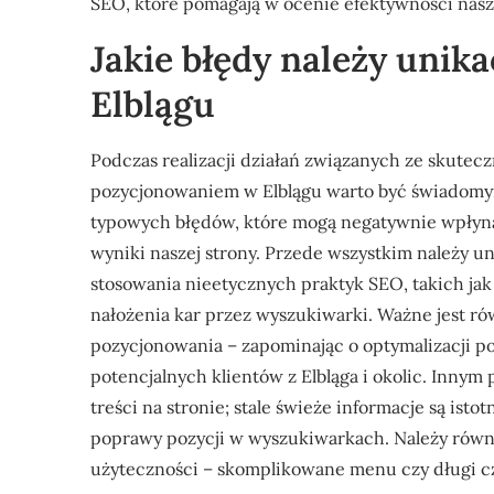
SEO, które pomagają w ocenie efektywności nasz
Jakie błędy należy unik
Elblągu
Podczas realizacji działań związanych ze skutec
pozycjonowaniem w Elblągu warto być świadom
typowych błędów, które mogą negatywnie wpłyn
wyniki naszej strony. Przede wszystkim należy u
stosowania nieetycznych praktyk SEO, takich jak
nałożenia kar przez wyszukiwarki. Ważne jest ró
pozycjonowania – zapominając o optymalizacji p
potencjalnych klientów z Elbląga i okolic. Innym
treści na stronie; stale świeże informacje są is
poprawy pozycji w wyszukiwarkach. Należy równi
użyteczności – skomplikowane menu czy długi c