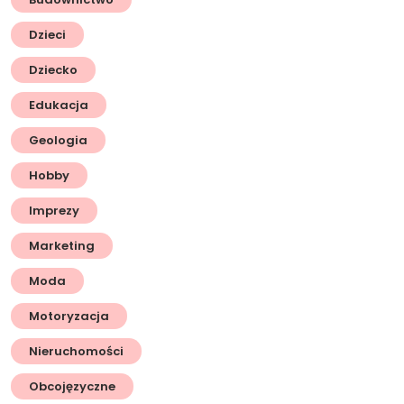
Dzieci
Dziecko
Edukacja
Geologia
Hobby
Imprezy
Marketing
Moda
Motoryzacja
Nieruchomości
Obcojęzyczne