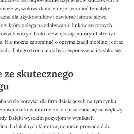
. Kluczowe jest odpowiednie użycie słów kluczowych w
 pomoże wyszukiwarkom lepiej zrozumieć tematykę
azna dla użytkowników i zawierać istotne słowa
lding, który polega na zdobywaniu linków zwrotnych
wych witryn. Linki te zwiększają autorytet strony i
. Nie można zapominać o optymalizacji mobilnej; coraz
ch, dlatego strona musi być responsywna i szybko się
ce ze skutecznego
gu
ą wiele korzyści dla firm działających na tym rynku.
ności marki w internecie, co przekłada się na większy
hody. Dzięki wysokim pozycjom w wynikach
alna dla lokalnych klientów, co może prowadzić do