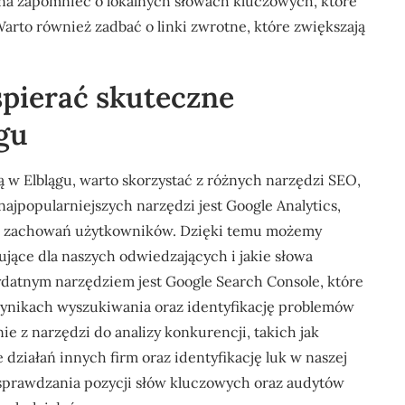
a zapomnieć o lokalnych słowach kluczowych, które
Warto również zadbać o linki zwrotne, które zwiększają
spierać skuteczne
gu
 w Elblągu, warto skorzystać z różnych narzędzi SEO,
 najpopularniejszych narzędzi jest Google Analytics,
raz zachowań użytkowników. Dzięki temu możemy
esujące dla naszych odwiedzających i jakie słowa
datnym narzędziem jest Google Search Console, które
ynikach wyszukiwania oraz identyfikację problemów
e z narzędzi do analizy konkurencji, takich jak
 działań innych firm oraz identyfikację luk w naszej
o sprawdzania pozycji słów kluczowych oraz audytów