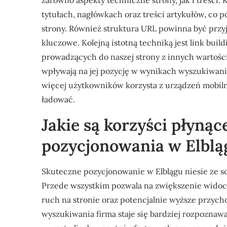
zarówno aspekty techniczne strony, jak i treści
tytułach, nagłówkach oraz treści artykułów, co
strony. Również struktura URL powinna być przyj
kluczowe. Kolejną istotną techniką jest link bui
prowadzących do naszej strony z innych wartościo
wpływają na jej pozycję w wynikach wyszukiwania
więcej użytkowników korzysta z urządzeń mobilny
ładować.
Jakie są korzyści płyną
pozycjonowania w Elblą
Skuteczne pozycjonowanie w Elblągu niesie ze sob
Przede wszystkim pozwala na zwiększenie widocz
ruch na stronie oraz potencjalnie wyższe przyc
wyszukiwania firma staje się bardziej rozpoznaw