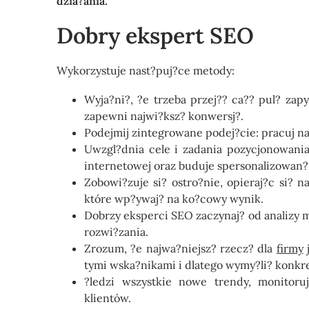
dzia?ania.
Dobry ekspert SEO
Wykorzystuje nast?puj?ce metody:
Wyja?ni?, ?e trzeba przej?? ca?? pul? zap
zapewni najwi?ksz? konwersj?.
Podejmij zintegrowane podej?cie: pracuj na
Uwzgl?dnia cele i zadania pozycjonowani
internetowej oraz buduje spersonalizowan? 
Zobowi?zuje si? ostro?nie, opieraj?c si? 
które wp?ywaj? na ko?cowy wynik.
Dobrzy eksperci SEO zaczynaj? od analizy 
rozwi?zania.
Zrozum, ?e najwa?niejsz? rzecz? dla
firmy
j
tymi wska?nikami i dlatego wymy?li? konkr
?ledzi wszystkie nowe trendy, monitoruj
klientów.