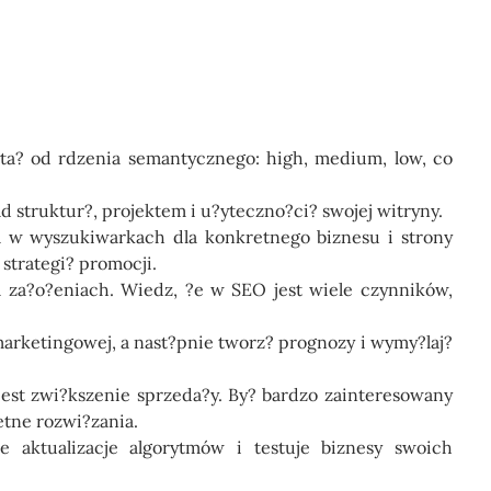
yta? od rdzenia semantycznego: high, medium, low, co
d struktur?, projektem i u?yteczno?ci? swojej witryny.
a w wyszukiwarkach dla konkretnego biznesu i strony
strategi? promocji.
na za?o?eniach. Wiedz, ?e w SEO jest wiele czynników,
marketingowej, a nast?pnie tworz? prognozy i wymy?laj?
est zwi?kszenie sprzeda?y. By? bardzo zainteresowany
etne rozwi?zania.
e aktualizacje algorytmów i testuje biznesy swoich