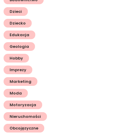
Dzieci
Dziecko
Edukacja
Geologia
Hobby
Imprezy
Marketing
Moda
Motoryzacja
Nieruchomości
Obcojęzyczne