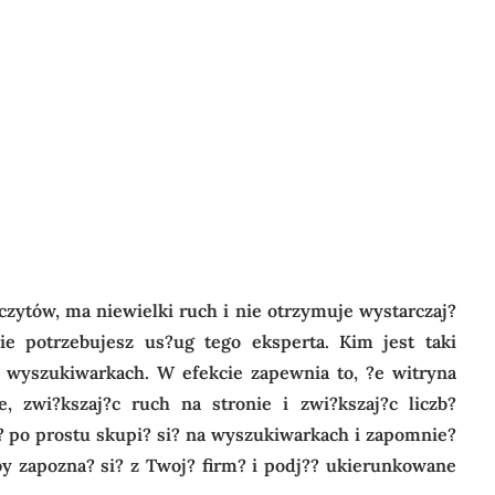
zczytów, ma niewielki ruch i nie otrzymuje wystarczaj?
ie potrzebujesz us?ug tego eksperta. Kim jest taki
w wyszukiwarkach. W efekcie zapewnia to, ?e witryna
, zwi?kszaj?c ruch na stronie i zwi?kszaj?c liczb?
 po prostu skupi? si? na wyszukiwarkach i zapomnie?
by zapozna? si? z Twoj? firm? i podj?? ukierunkowane