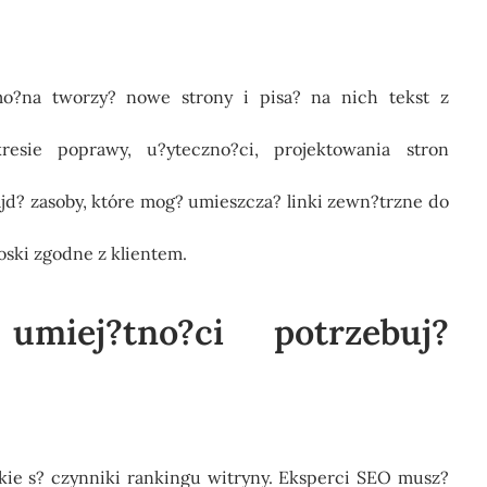
mo?na tworzy? nowe strony i pisa? na nich tekst z
esie poprawy, u?yteczno?ci, projektowania stron
d? zasoby, które mog? umieszcza? linki zewn?trzne do
oski zgodne z klientem.
umiej?tno?ci potrzebuj?
jakie s? czynniki rankingu witryny. Eksperci SEO musz?