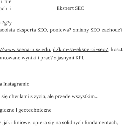
i nie
Ekspert SEO
ach i
i?g?y
osobista eksperta SEO, poniewa? zmiany SEO zachodz?
://www.scenariusz.edu.pl/kim-sa-eksperci-seo/
, koszt
ntowane wyniki i prac? z jasnymi KPI.
a Instagramie
ia się chwilami z życia, ale przede wszystkim…
ogiczne i geotechniczne
ak i liniowe, opiera się na solidnych fundamentach,