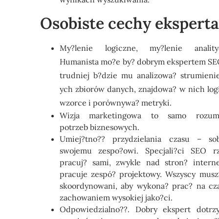
Osobiste cechy ekspert
My?lenie logiczne, my?lenie anality
Humanista mo?e by? dobrym ekspertem SEO
trudniej b?dzie mu analizowa? strumieni
ych zbiorów danych, znajdowa? w nich log
wzorce i porównywa? metryki.
Wizja marketingowa to samo rozumi
potrzeb biznesowych.
Umiej?tno?? przydzielania czasu – so
swojemu zespo?owi. Specjali?ci SEO r
pracuj? sami, zwykle nad stron? intern
pracuje zespó? projektowy. Wszyscy musz
skoordynowani, aby wykona? prac? na cza
zachowaniem wysokiej jako?ci.
Odpowiedzialno??. Dobry ekspert dotrz