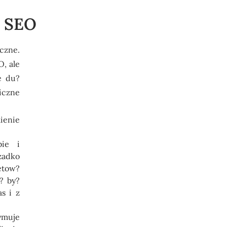
a SEO
czne.
, ale
e du?
iczne
enie
bie i
zadko
etow?
? by?
s i z
ymuje