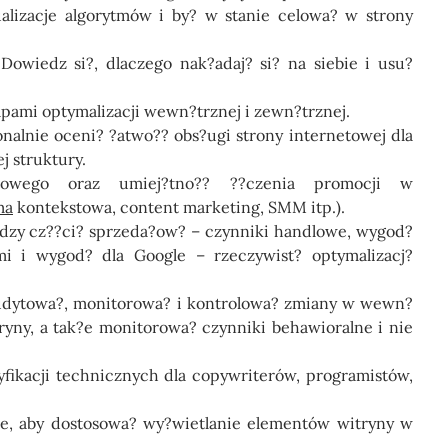
ualizacje algorytmów i by? w stanie celowa? w strony
Dowiedz si?, dlaczego nak?adaj? si? na siebie i usu?
apami optymalizacji wewn?trznej i zewn?trznej.
onalnie oceni? ?atwo?? obs?ugi strony internetowej dla
j struktury.
etowego oraz umiej?tno?? ??czenia promocji w
ma
kontekstowa, content marketing, SMM itp.).
zy cz??ci? sprzeda?ow? – czynniki handlowe, wygod?
i i wygod? dla Google – rzeczywist? optymalizacj?
 audytowa?, monitorowa? i kontrolowa? zmiany w wewn?
yny, a tak?e monitorowa? czynniki behawioralne i nie
fikacji technicznych dla copywriterów, programistów,
e, aby dostosowa? wy?wietlanie elementów witryny w