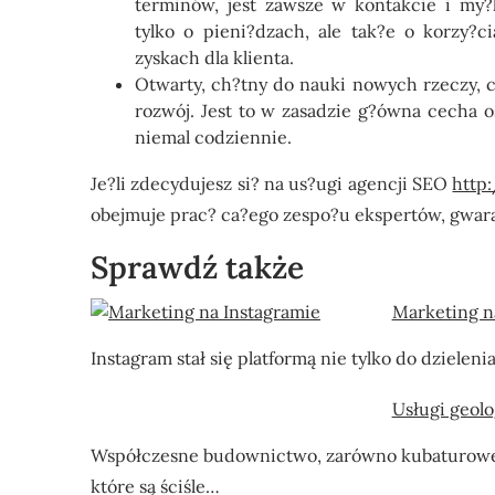
terminów, jest zawsze w kontakcie i my?l
tylko o pieni?dzach, ale tak?e o korzy?ci
zyskach dla klienta.
Otwarty, ch?tny do nauki nowych rzeczy, c
rozwój. Jest to w zasadzie g?ówna cecha 
niemal codziennie.
Je?li zdecydujesz si? na us?ugi agencji SEO
http
obejmuje prac? ca?ego zespo?u ekspertów, gwara
Sprawdź także
Marketing n
Instagram stał się platformą nie tylko do dzielen
Usługi geol
Współczesne budownictwo, zarówno kubaturowe, j
które są ściśle…