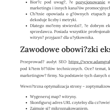
Bior?c pod uwag?, ?e
pozycjonowanie
st
marketingu i innych kana?ów promocyjnyc
Ch?tnie opowiada o g?ównych etapach
p
dekoduje liczby i metryki.
Dlatego mo?emy stwierdzi?, ?e dobrym ek
sprzedawca. Posiada wszystkie profesjonal
witryn? przyjazn? dla u?ytkownika.
Zawodowe obowi?zki ek
Przeprowad? audyt SEO
https://www.adamgrab
pod k?tem b??dów technicznych. Oce? temat, ko
marketingow? firmy. Na podstawie tych danych o
Wewn?trzna optymalizacja strony – zoptymalizowa
Wygeneruj map? witryny.
Skonfiguruj adres URL czytelny dla cz?owie
Zajmuje si? mikroznakowaniem.