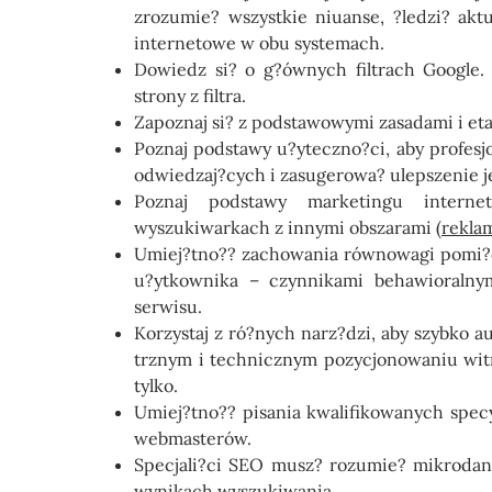
zrozumie? wszystkie niuanse, ?ledzi? akt
internetowe w obu systemach.
Dowiedz si? o g?ównych filtrach Google. 
strony z filtra.
Zapoznaj si? z podstawowymi zasadami i et
Poznaj podstawy u?yteczno?ci, aby profesj
odwiedzaj?cych i zasugerowa? ulepszenie je
Poznaj podstawy marketingu intern
wyszukiwarkach z innymi obszarami (
rekla
Umiej?tno?? zachowania równowagi pomi?d
u?ytkownika – czynnikami behawioralnym
serwisu.
Korzystaj z ró?nych narz?dzi, aby szybko
trznym i technicznym pozycjonowaniu witr
tylko.
Umiej?tno?? pisania kwalifikowanych specy
webmasterów.
Specjali?ci SEO musz? rozumie? mikrodan
wynikach wyszukiwania.